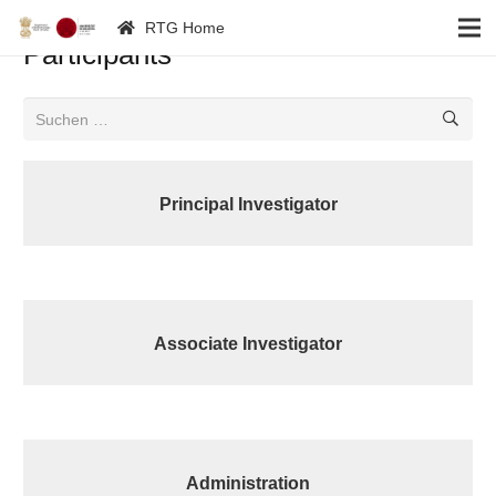
RTG Home
Participants
Suchen
nach:
Show All
Principal Investigator
Show All
Associate Investigator
Show All
Administration