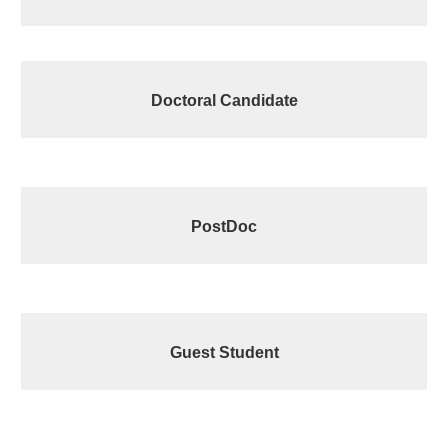
Show All
Doctoral Candidate
Show All
PostDoc
Show All
Guest Student